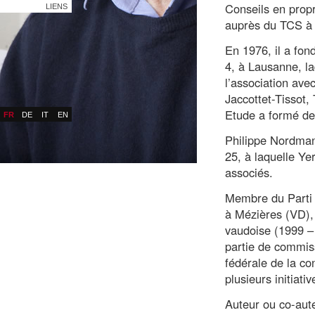
Conseils en propr
LIENS
auprès du TCS à
En 1976, il a fon
4, à Lausanne, la
l’association av
Jaccottet-Tissot,
Etude a formé de
FR
DE
IT
EN
Philippe Nordman
25, à laquelle Ye
associés.
Membre du Parti 
à Mézières (VD),
vaudoise (1999 – 
partie de commiss
fédérale de la co
plusieurs initiati
Auteur ou co-aute