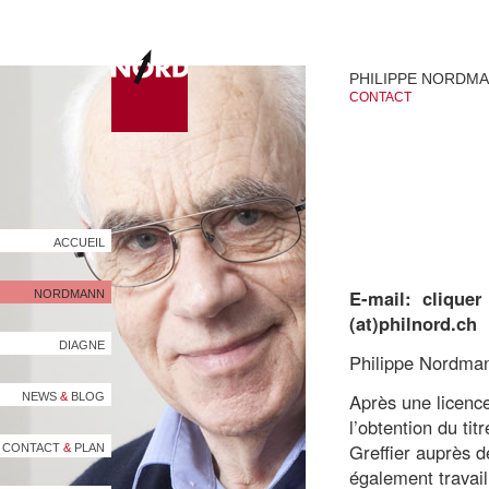
PHILIPPE NORDM
CONTACT
ACCUEIL
E-mail: cliquer
NORDMANN
(at)philnord.ch
DIAGNE
Philippe Nordmann
Après une licenc
NEWS
&
BLOG
l’obtention du tit
Greffier auprès de
CONTACT
&
PLAN
également travail