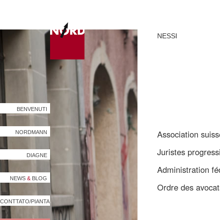
NESSI
BENVENUTI
Association suiss
NORDMANN
Juristes progress
DIAGNE
Administration fé
NEWS
&
BLOG
Ordre des avocat
CONTTATO/PIANTA