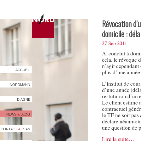
Révocation d’
domicile : déla
27 Sep 2011
A. conclut à domi
cela, le révoque d
n’agit cependant 
ACCUEIL
plus d’une année 
L’institut de cour
NORDMANN
d’une année (déla
restutution d’un e
DIAGNE
Le client estime a
contractuel généra
le TF ne soit pas 
NEWS
&
BLOG
déclare néanmoins
une question de p
CONTACT
&
PLAN
Lire la suite…