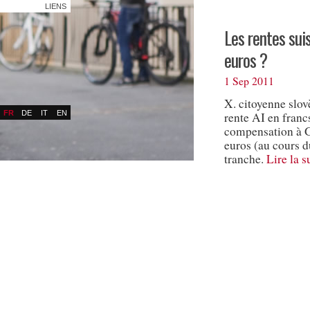
LIENS
Les rentes sui
euros ?
1 Sep 2011
X. citoyenne slov
FR
DE
IT
EN
rente AI en franc
compensation à G
euros (au cours d
tranche.
Lire la 