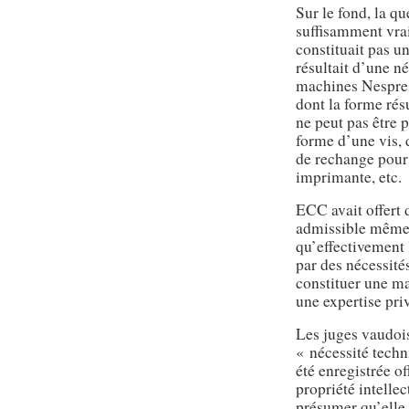
Sur le fond, la qu
suffisamment vra
constituait pas u
résultait d’une n
machines Nespres
dont la forme ré
ne peut pas être p
forme d’une vis, d
de rechange pour
imprimante, etc.
ECC avait offert 
admissible même 
qu’effectivement 
par des nécessité
constituer une ma
une expertise priv
Les juges vaudois
« nécessité techn
été enregistrée of
propriété intellect
présumer qu’elle 