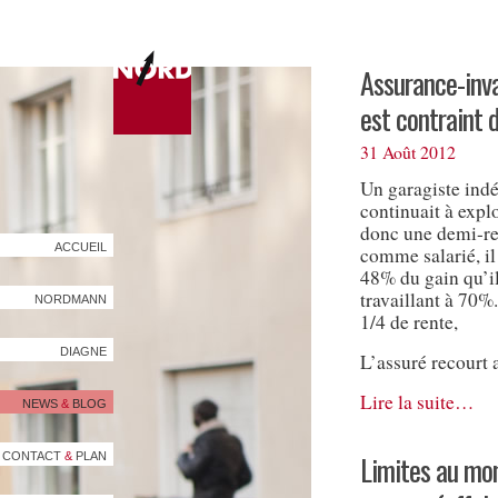
Assurance-inva
est contraint 
31 Août 2012
Un garagiste indé
continuait à expl
donc une demi-rent
ACCUEIL
comme salarié, il 
48% du gain qu’i
travaillant à 70%
NORDMANN
1/4 de rente,
DIAGNE
L’assuré recourt 
Lire la suite…
NEWS
&
BLOG
Limites au mon
CONTACT
&
PLAN