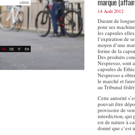
marque (affair
LIENS
14 Août 2012
Durant de longue
pour ses machines
les capsules elle
l’expiration de se
moyen d’une marq
FR
DE
IT
EN
forme de la capsu
Des produits con
Nespresso, sont 
capsules de Ethi
Nespresso a obte
le marché et fair
au Tribunal fédér
Cette autorité s’
pouvait être dépo
provisoire de vent
interdiction, qui 
est de nature à c
donné que c’est u