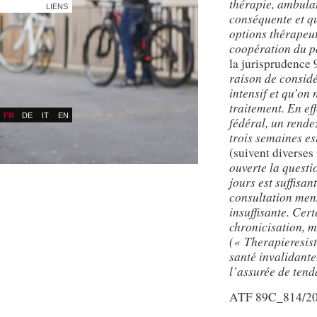
thérapie, ambulat
LIENS
conséquente et qu
options thérapeut
coopération du pa
la jurisprudence
raison de considé
intensif et qu’on
traitement. En ef
FR
DE
IT
EN
fédéral, un rende
trois semaines es
(suivent diverses
ouverte la questi
jours est suffisan
consultation mens
insuffisante. Cert
chronicisation, m
(« Therapieresiste
santé invalidante.
l’assurée de tend
ATF 89C_814/2016