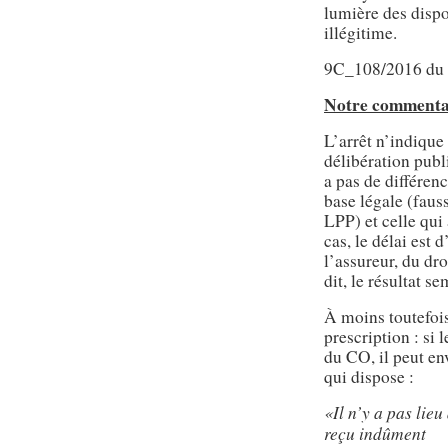
lumière des disp
illégitime.
9C_108/2016 du 2
Notre commentai
L’arrêt n’indique 
délibération publi
a pas de différenc
base légale (faus
LPP) et celle qui
cas, le délai est
l’assureur, du dr
dit, le résultat s
À moins toutefois
prescription : si 
du CO, il peut en
qui dispose :
«Il n’y a pas lieu
reçu indûment