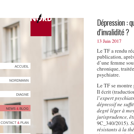
Dépression : q
d’invalidité ?
13 Juin 2017
Le TF a rendu réc
publication, après
d’une femme souf
ACCUEIL
chronique, traité
psychiatre.
NORDMANN
Le TF se montre p
Il écrit (traducti
DIAGNE
l’expert psychiat
dépressif ne suffi
NEWS
&
BLOG
degré léger à moy
jurisprudence, êt
S
9C_340/2015).
CONTACT
&
PLAN
résistants à la th