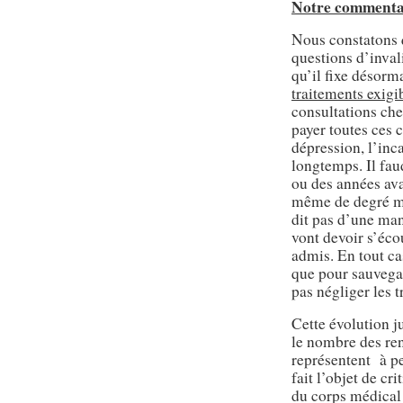
Notre commentai
Nous constatons q
questions d’invali
qu’il fixe désorm
traitements exigi
consultations chez
payer toutes ces 
dépression, l’inca
longtemps. Il fau
ou des années ava
même de degré moy
dit pas d’une ma
vont devoir s’éco
admis. En tout cas
que pour sauvegar
pas négliger les 
Cette évolution ju
le nombre des ren
représentent à pe
fait l’objet de cr
du corps médical 