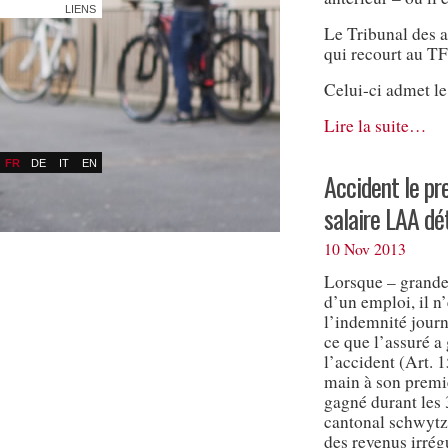
LIENS
Le Tribunal des 
qui recourt au TF
Celui-ci admet le
Lire la suite…
FR
DE
IT
EN
Accident le pre
salaire LAA dé
10 Nov 2013
Lorsque – grande
d’un emploi, il n
l’indemnité journ
ce que l’assuré a
l’accident (Art. 1
main à son premier
gagné durant les
cantonal schwytz
des revenus irrégu