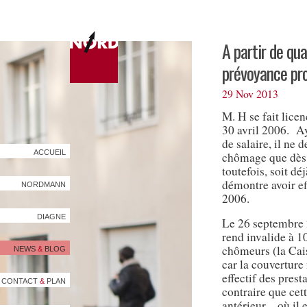
A partir de qu
prévoyance pro
29 Nov 2013
M. H se fait lice
30 avril 2006. A
de salaire, il ne
ACCUEIL
chômage que dès 
toutefois, soit dé
démontre avoir ef
NORDMANN
2006.
DIAGNE
Le 26 septembre 2
rend invalide à 1
chômeurs (la Cais
NEWS
&
BLOG
car la couvertur
effectif des pres
CONTACT
&
PLAN
contraire que ce
antérieur – où il 