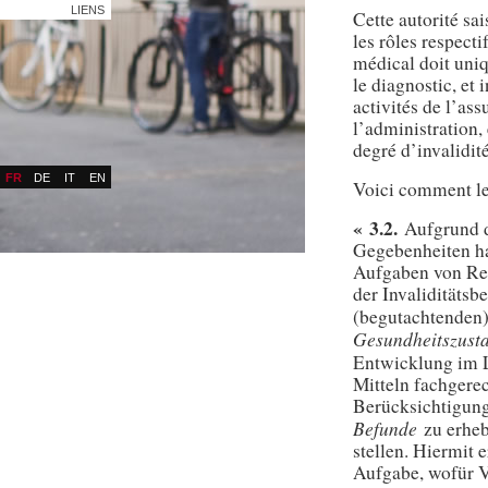
LIENS
Cette autorité sai
les rôles respecti
médical doit uniq
le diagnostic, et 
activités de l’as
l’administration, 
degré d’invalidit
FR
DE
IT
EN
Voici comment le 
« 3.2.
Aufgrund di
Gegebenheiten ha
Aufgaben von Re
der Invaliditätsb
(begutachtende
Gesundheitszusta
Entwicklung im 
Mitteln fachgerec
Berücksichtigung
Befunde
zu erheb
stellen. Hiermit 
Aufgabe, wofür V