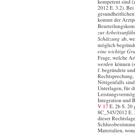
kompetent sind (
2012 E. 3.2). Be
gesundheitlichen
kommt der Arztpe
Beurteilungskom
zur Arbeitsunfähi
Schätzung
ab, wel
möglich begründe
eine wichtige Gr
Frage, welche Ar
werden
können (s
f. begründete und
Rechtsprechung,
Nötigenfalls sin
Unterlagen, für d
Leistungsvermöge
Integration und 
V 17
E. 2b S. 20 
8C_545/2012 E. 3.
dieser Rechtslage
Schlussbestimmu
Materialien, won