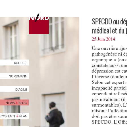
SPECDO ou dépr
médical et du 
25 Juin 2014
Une ouvrière aju
pathogénèse ni éti
organique » (en 
ACCUEIL
constate aussi un
dépression est c
l’inverse (doule
NORDMANN
Selon cet expert 
incapacité partiel
DIAGNE
cependant refusé
pas invalidant (i
NEWS
&
BLOG
surmontables). L’
raison : l’affecti
doit pas être soum
CONTACT
&
PLAN
SPECDO. L’Office