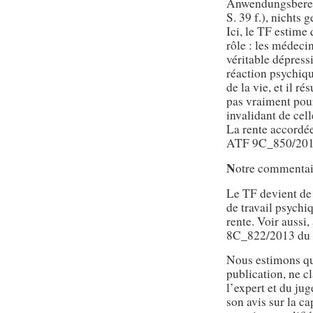
Anwendungsbereic
S. 39 f.), nichts 
Ici, le TF estime
rôle : les médecin
véritable dépress
réaction psychiq
de la vie, et il r
pas vraiment pour
invalidant de cell
La rente accordé
ATF 9C_850/2013 
N
otre commentai
Le TF devient de 
de travail psyc
rente. Voir aussi
8C_822/2013 du 4
Nous estimons que
publication, ne cl
l’expert et du jug
son avis sur la ca