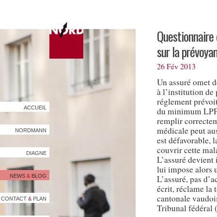
Questionnaire 
sur la prévoya
26 Fév 2013
Un assuré omet de
à l’institution d
réglement prévoit
ACCUEIL
du minimum LPP (c
remplir correctem
médicale peut auss
NORDMANN
est défavorable, 
couvrir cette ma
DIAGNE
L’assuré devient 
lui impose alors u
NEWS
&
BLOG
L’assuré, pas d’a
écrit, réclame la 
cantonale vaudoi
CONTACT
&
PLAN
Tribunal fédéral 