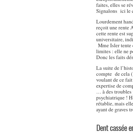
faites, elles se 
Signalons ici le 
Lourdement handi
reçoit une rente 
cette rente est s
universitaire, ind
Mme Isler tente c
limites : elle ne 
Donc les faits dé
La suite de l’his
compte de cela (l
voulant de ce fait 
expertise de comp
… à des troubles 
psychiatrique ! H
rétablie, mais ell
ayant de graves t
Dent cassée en