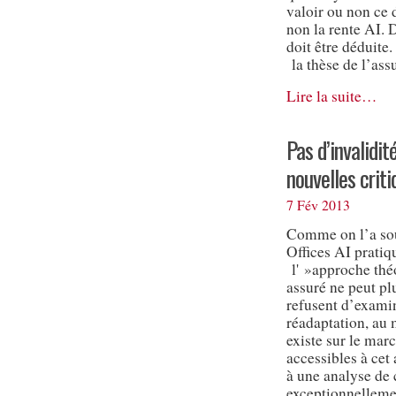
valoir ou non ce 
non la rente AI. 
doit être déduite
la thèse de l’assu
Lire la suite…
Pas d’invalidit
nouvelles criti
7 Fév 2013
Comme on l’a sou
Offices AI pratiq
l' »approche théo
assuré ne peut pl
refusent d’examin
réadaptation, au 
existe sur le marc
accessibles à cet 
à une analyse de 
exceptionnellemen