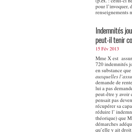
(p.ex. : celui-ci 
pour l’invoquer, d
renseignements né
Indemnités jou
peut-il tenir 
15 Fév 2013
Mme X est assuré
720 indemnités 
en substance que
auxquelles l’assu
demande de rente
lui a pas demandé
peut-être y avoir 
pensait pas deven
récupérer sa cap
réduire l’ indemn
théorique) que
démarches adéquate
qu’elle y ait droi