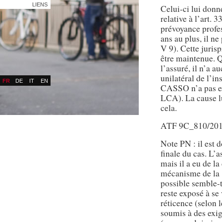
LIENS
Celui-ci lui donne
relative à l’art. 
prévoyance profes
ans au plus, il ne
V 9). Cette jurisp
être maintenue. 
l’assuré, il n’a a
unilatéral de l’i
FR
DE
IT
EN
CASSO n’a pas exa
LCA). La cause l
cela.
ATF 9C_810/2011
Note PN : il est 
finale du cas. L’
mais il a eu de l
mécanisme de la «
possible semble-t-
reste exposé à se 
réticence (selon l
soumis à des exig