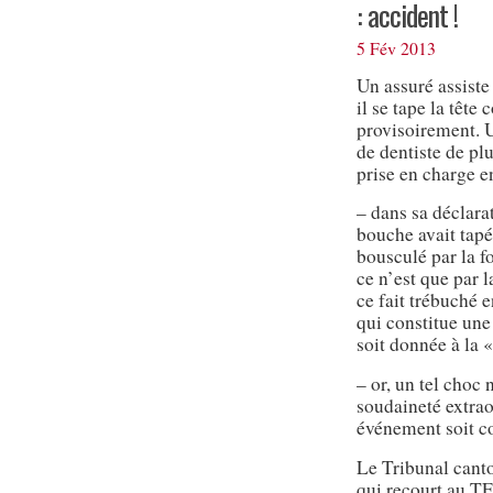
: accident !
5 Fév 2013
Un assuré assiste
il se tape la tête
provisoirement. U
de dentiste de pl
prise en charge e
– dans sa déclarat
bouche avait tapé 
bousculé par la fo
ce n’est que par l
ce fait trébuché 
qui constitue une
soit donnée à la 
– or, un tel choc 
soudaineté extrao
événement soit c
Le Tribunal canto
qui recourt au TF