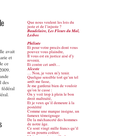
de
Que nous veulent les lois du
juste et de l’injuste ?
Baudelaire, Les Fleurs du Mal,
Lesbos
Philinte
Et pour votre procès dont vous
le avait
pouvez vous plaindre,
Il vous est en justice aisé d’y
arie et
revenir,
de ce
Et contre cet arrêt…
Alceste
2009.
… Non, je veux m’y tenir.
ande
Quelque sensible tort qu’un tel
arrêt me fasse,
l des
Je me garderai bien de vouloir
 fédéral
qu’on le casse :
éral.
On y voit trop à plein le bon
droit maltraité,
Et je veux qu’il demeure à la
postérité
Comme une marque insigne, un
fameux témoignage
De la méchanceté des hommes
s
de notre âge.
Ce sont vingt mille francs qu’il
m’en pourra coûter;