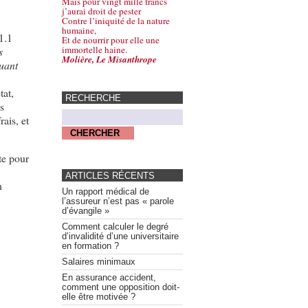
Mais pour vingt mille francs
j’aurai droit de pester
Contre l’iniquité de la nature
humaine,
1.1
Et de nourrir pour elle une
immortelle haine.
s
Molière, Le Misanthrope
quant
tat,
RECHERCHE
s
ais, et
te pour
ARTICLES RÉCENTS
n
Un rapport médical de
l’assureur n’est pas « parole
d’évangile »
Comment calculer le degré
d’invalidité d’une universitaire
en formation ?
Salaires minimaux
En assurance accident,
comment une opposition doit-
elle être motivée ?