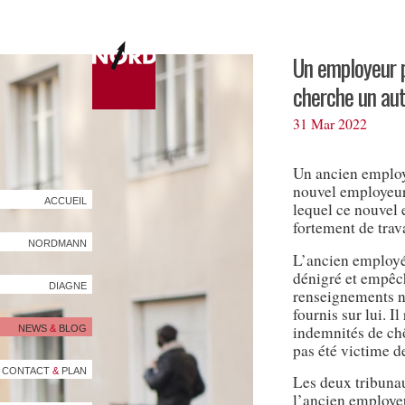
Un employeur p
cherche un aut
31 Mar 2022
Un ancien employ
nouvel employeur
ACCUEIL
lequel ce nouvel 
fortement de trava
NORDMANN
L’ancien employé 
dénigré et empêch
DIAGNE
renseignements n
fournis sur lui. I
indemnités de chô
NEWS
&
BLOG
pas été victime 
CONTACT
&
PLAN
Les deux tribun
l’ancien employeu