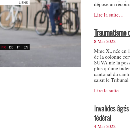
LIENS
dépose un recours
Lire la suite…
Traumatisme ce
8 Mar 2022
FR
DE
IT
EN
Mme X., née en 19
de la colonne cer
SUVA nie la possi
plus qu’une indem
cantonal du canto
saisit le Tribunal
Lire la suite…
Invalides âgés 
fédéral
4 Mar 2022