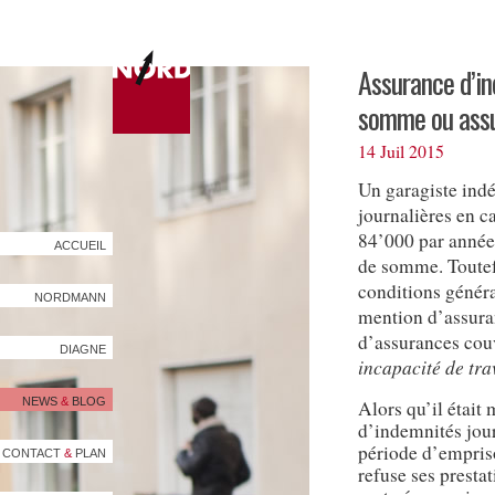
Assurance d’in
somme ou ass
14 Juil 2015
Un garagiste ind
journalières en c
84’000 par année.
ACCUEIL
de somme. Toutefo
conditions génér
NORDMANN
mention d’assur
d’assurances co
DIAGNE
incapacité de tra
NEWS
&
BLOG
Alors qu’il était
d’indemnités jour
période d’empris
CONTACT
&
PLAN
refuse ses presta