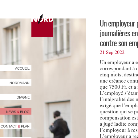
Un employeur p
journalières e
contre son em
21 Sep 2022
Un employeur a e
correspondant à 
ACCUEIL
cinq mois, destin
une créance contr
NORDMANN
que 7500 Fr. et a
L’employé s’étant
DIAGNE
l’intégralité des 
exigé que l’emplo
question qui se po
NEWS
&
BLOG
compensation est 
a jugé ladite co
CONTACT
&
PLAN
l’employeur à res
L’employeur a re