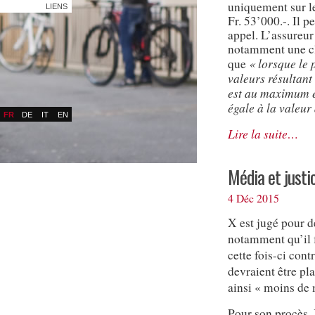
uniquement sur le
LIENS
Fr. 53’000.-. Il 
appel. L’assureur 
notamment une cl
« lorsque le p
que
valeurs résultant
est au maximum é
égale à la valeur 
FR
DE
IT
EN
Lire la suite…
Média et justi
4 Déc 2015
X est jugé pour de
notamment qu’il f
cette fois-ci con
devraient être pla
ainsi « moins de 
Pour son procès,