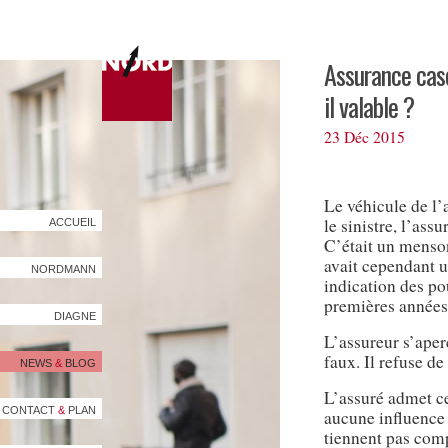
Assurance casc
il valable ?
23 Déc 2015
Le véhicule de l’
le sinistre, l’ass
ACCUEIL
C’était un menson
avait cependant u
NORDMANN
indication des po
premières années,
DIAGNE
L’assureur s’aperç
faux. Il refuse d
NEWS
&
BLOG
L’assuré admet ce
CONTACT
&
PLAN
aucune influence 
tiennent pas compt