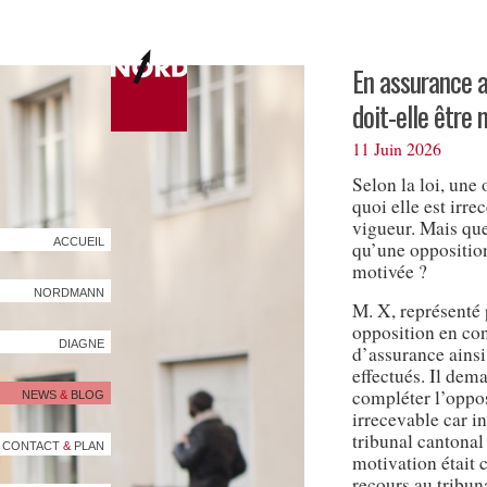
En assurance 
doit-elle être
11 Juin 2026
Selon la loi, une 
quoi elle est irre
vigueur. Mais que
ACCUEIL
qu’une oppositio
motivée ?
NORDMANN
M. X, représenté 
opposition en co
DIAGNE
d’assurance ainsi
effectués. Il dema
compléter l’oppos
NEWS
&
BLOG
irrecevable car i
tribunal cantonal 
CONTACT
&
PLAN
motivation était 
recours au tribun