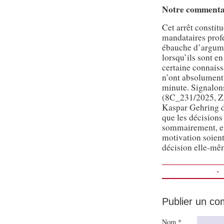
Notre commentai
Cet arrêt constitu
mandataires profe
ébauche d’argume
lorsqu’ils sont en
certaine connaiss
n’ont absolument 
minute. Signalon
(8C_231/2025, ZH)
Kaspar Gehring 
que les décisions
sommairement, et 
motivation soient
décision elle-m
-
Publier un c
Nom *