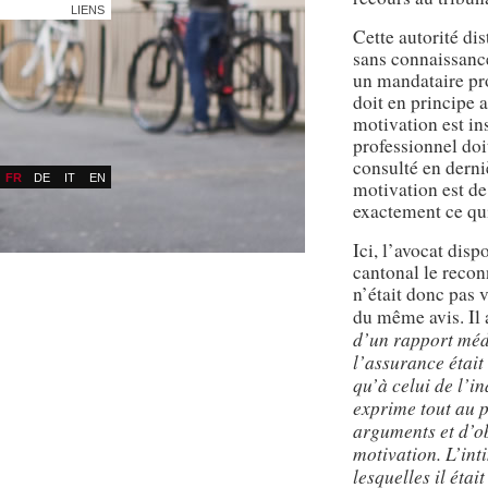
LIENS
Cette autorité dis
sans connaissances
un mandataire pro
doit en principe at
motivation est in
professionnel doit
consulté en derni
FR
DE
IT
EN
motivation est de
exactement ce qui
Ici, l’avocat disp
cantonal le recon
n’était donc pas 
du même avis. Il 
d’un rapport méd
l’assurance était 
qu’à celui de l’in
exprime tout au p
arguments et d’ob
motivation. L’int
lesquelles il éta