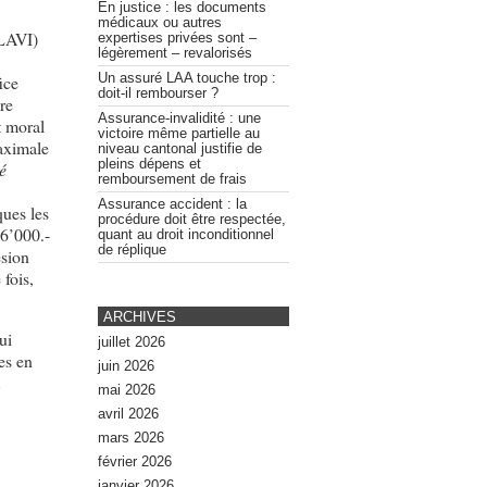
En justice : les documents
médicaux ou autres
(LAVI)
expertises privées sont –
légèrement – revalorisés
Un assuré LAA touche trop :
ice
doit-il rembourser ?
re
Assurance-invalidité : une
t moral
victoire même partielle au
maximale
niveau cantonal justifie de
pleins dépens et
té
remboursement de frais
Assurance accident : la
ques les
procédure doit être respectée,
76’000.-
quant au droit inconditionnel
de réplique
ésion
fois,
ARCHIVES
ui
juillet 2026
es en
juin 2026
mai 2026
avril 2026
mars 2026
février 2026
janvier 2026