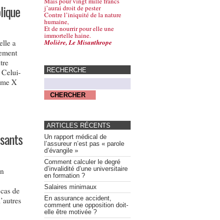
Mais pour vingt mille francs
lique
j’aurai droit de pester
Contre l’iniquité de la nature
humaine,
Et de nourrir pour elle une
immortelle haine.
elle a
Molière, Le Misanthrope
uement
tre
RECHERCHE
 Celui-
dame X
ARTICLES RÉCENTS
isants
Un rapport médical de
l’assureur n’est pas « parole
d’évangile »
Comment calculer le degré
d’invalidité d’une universitaire
in
en formation ?
Salaires minimaux
 cas de
En assurance accident,
’autres
comment une opposition doit-
elle être motivée ?