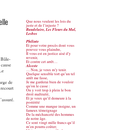
elle
Que nous veulent les lois du
juste et de l’injuste ?
Baudelaire, Les Fleurs du Mal,
Lesbos
Philinte
Et pour votre procès dont vous
pouvez vous plaindre,
Il vous est en justice aisé d’y
revenir,
 Bâle-
Et contre cet arrêt…
 cause
Alceste
… Non, je veux m’y tenir.
Le
Quelque sensible tort qu’un tel
arrêt me fasse,
arge de
Je me garderai bien de vouloir
qu’on le casse :
 recourt
On y voit trop à plein le bon
droit maltraité,
Et je veux qu’il demeure à la
l’assuré.
postérité
Comme une marque insigne, un
fameux témoignage
De la méchanceté des hommes
de notre âge.
Ce sont vingt mille francs qu’il
m’en pourra coûter;