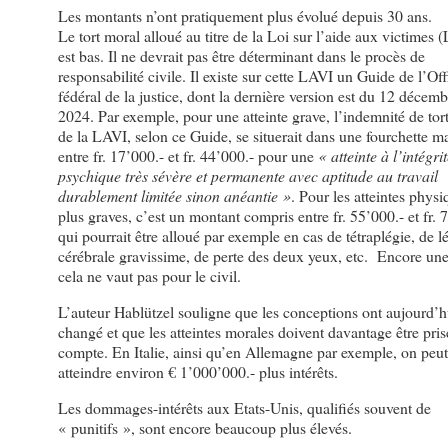
Les montants n’ont pratiquement plus évolué depuis 30 ans.
Le tort moral alloué au titre de la Loi sur l’aide aux victimes 
est bas. Il ne devrait pas être déterminant dans le procès de
responsabilité civile. Il existe sur cette LAVI un Guide de l’Off
fédéral de la justice, dont la dernière version est du 12 décemb
2024. Par exemple, pour une atteinte grave, l’indemnité de tor
de la LAVI, selon ce Guide, se situerait dans une fourchette 
entre fr. 17’000.- et fr. 44’000.- pour une
« atteinte à l’intégri
psychique très sévère et permanente avec aptitude au travail
durablement limitée sinon anéantie »
. Pour les atteintes physi
plus graves, c’est un montant compris entre fr. 55’000.- et fr. 
qui pourrait être alloué par exemple en cas de tétraplégie, de l
cérébrale gravissime, de perte des deux yeux, etc. Encore une 
cela ne vaut pas pour le civil.
L’auteur Hablützel souligne que les conceptions ont aujourd’h
changé et que les atteintes morales doivent davantage être pris
compte. En Italie, ainsi qu’en Allemagne par exemple, on peut
atteindre environ € 1’000’000.- plus intérêts.
Les dommages-intérêts aux Etats-Unis, qualifiés souvent de
« punitifs », sont encore beaucoup plus élevés.