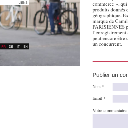
commerce », qui 
LIENS
produits donnés e
géographique. E
marque de Camill
PARISIENNES pou
l’enregistrement 
peut encore être c
un concurrent.
FR
DE
IT
EN
-
Publier un c
Nom *
Email *
Votre commentaire