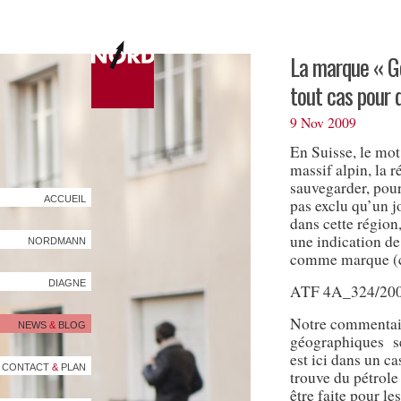
La marque « Go
tout cas pour 
9 Nov 2009
En Suisse, le mo
massif alpin, la r
sauvegarder, pour 
ACCUEIL
pas exclu qu’un j
dans cette région
une indication de
NORDMANN
comme marque (c’
DIAGNE
ATF 4A_324/2009
Notre commentair
NEWS
&
BLOG
géographiques s
est ici dans un ca
CONTACT
&
PLAN
trouve du pétrole
être faite pour l