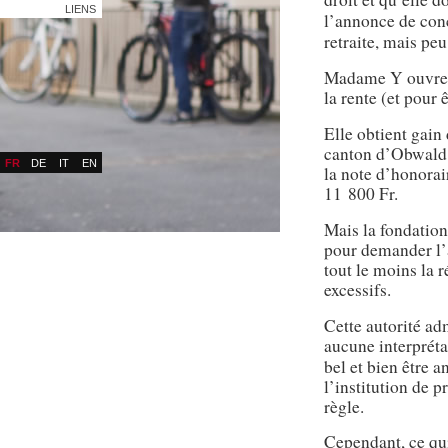
LIENS
l’annonce de conc
retraite, mais pe
Madame Y ouvre l
la rente (et pour 
Elle obtient gain
canton d’Obwald. 
FR
DE
IT
EN
la note d’honorai
11 800 Fr.
Mais la fondation
pour demander l’a
tout le moins la 
excessifs.
Cette autorité ad
aucune interprétati
bel et bien être 
l’institution de p
règle.
Cependant, ce qui