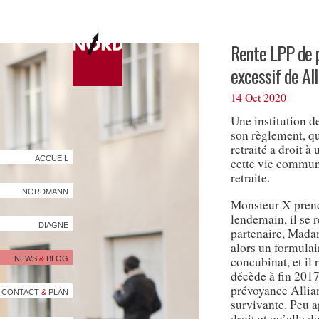
Rente LPP de p
excessif de All
14 Oct 2020
Une institution d
son règlement, qu
retraité a droit à
ACCUEIL
cette vie commune
retraite.
NORDMANN
Monsieur X prend 
lendemain, il se 
DIAGNE
partenaire, Madam
alors un formulai
concubinat, et il 
NEWS
&
BLOG
décède à fin 2017
prévoyance Allia
CONTACT
&
PLAN
survivante. Peu a
droit et qu’elle do